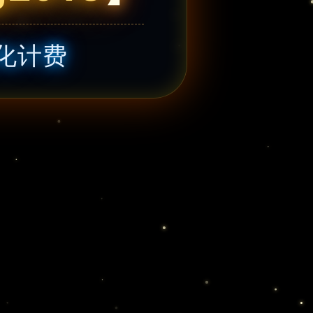
古典的木质雕花台到充满未来科技感的流光溢彩
交替播放，完美烘托比赛氛围。
冠军将有机会代表平台参加国内外的线下邀请
多种台球玩法，满足不同玩家的口味。无论你钟情于
精彩赛事不容错过，更有不定时的观赛福利等你
建议都会被产品团队认真审阅和评估。因为在我
联系我们。我们承诺，24小时内必有回应。
方。它既有台球运动的儒雅与智慧，又有电子竞