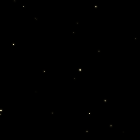
新香港六合
星际娱乐
📢 本站持续更新
足球比分网推荐
、
足球比分