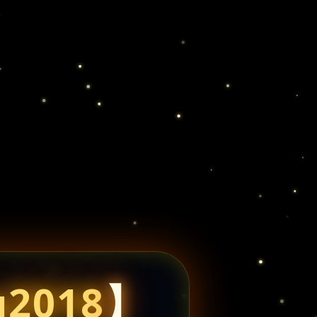
仅考验基本功，更考验选手在压力下的心理素质。
各地的顶尖高手进行线上对决。比赛全程将通过
的天赋和汗水不被辜负。
保证你的每一次触屏或鼠标点击都能精准、无延
在
九球体育
，没有捷径可走，只有实打实的练习
任何用户隐私，让你安心竞技，无忧畅玩。
行榜和聊天室，大家可以在线交流技术，分享心
观战模式下，观众们可以通过弹幕实时点评比
预约他们的时间，进行一对一的指导。从握杆姿