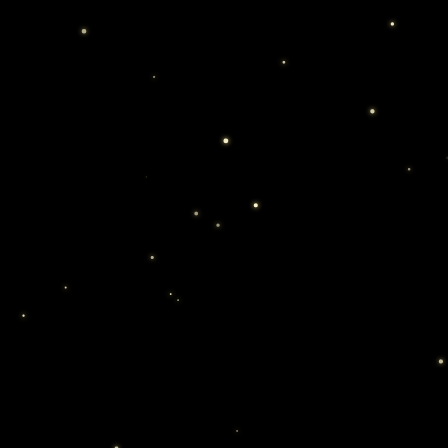
已被打破。传统的绿茵场、篮球馆不再是竞技的唯一舞台，无数
是一个将传统台球运动的优雅与电子竞技的激情完美融合的殿堂
专业赛事、实时互动、高清视觉体验于一体的综合性体育竞技社
你打开一扇新世界的大门。在这里，每一次出杆都凝聚着智慧，
质的视觉呈现。平台采用了最先进的物理引擎，精准模拟了母球
的物理定律，让你在家中就能感受到专业台球桌旁的临场感。
优化了移动端体验。通过
九球体育直播
功能，你不仅可以看到自
战系统，你可以随时进入高手对局房间，通过
九球体育直播
的上
初就坚持的核心追求。
有完善的赛事体系。为此，我们构建了金字塔式的赛事结构：
根据你的段位和胜率，为你匹配实力相当的对手。每一次胜利都